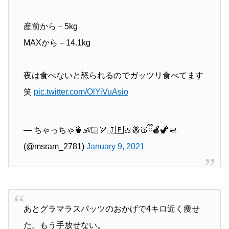
産前から－5kg
MAXから－14.1kg
夜は食べないと怒られるのでガッツリ食べてます
笑
pic.twitter.com/OlYiVuAsio
— ちゃっちゃ🍵👶🏻🏹🇯🇵🎀🐝🍑ྀི🍎🦖🧼
(@msram_2781)
January 9, 2021
あとグラマラスパッツのおかげで4キロ近く痩せ
た。もう手放せない。